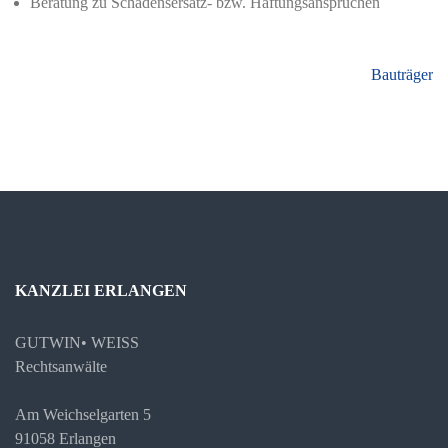
Beratung zu Schadensersatz- bzw. Haftungsansprüchen
Beitragsnavigation
Bauträger
KANZLEI ERLANGEN
GUTWIN• WEISS
Rechtsanwälte
Am Weichselgarten 5
91058 Erlangen