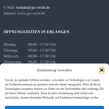
E-Mail:
kontakt@gw-recht.de
Internet: www.gw-recht.de
ÖFFNUNGSZEITEN IN ERLANGEN
Montag
08:00 - 17:30 Uhr
Dienstag
08:00 - 17:30 Uhr
Mittwoch
08:00 - 17:30 Uhr
Donnerstag
08:00 - 17:30 Uhr
Freitag
08:00 - 16:00 Uhr
Zustimmung verwalten
vor Feiertagen
08:00 - 16:00 Uhr
Um dir ein optimales Erlebnis zu bieten, verwenden wir Technologien wie Cookies,
um Geräteinformationen zu speichern und/oder darauf zuzugreifen. Wenn du diesen
Terminvergabe auch nach Vereinbarung außerhalb der regulären
Technologien zustimmst, können wir Daten wie das Surfverhalten oder eindeutige IDs
Öffnungszeiten.
auf dieser Website verarbeiten. Wenn du deine Zustimmung nicht erteilst oder
zurückziehst, können bestimmte Merkmale und Funktionen beeinträchtigt werden.