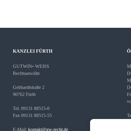
KANZLEI FÜRTH
Ö
GUTWIN• WEISS
M
Rechtsanwälte
Di
M
Gebhardtstraße 2
D
90762 Fürth
Fr
vo
Tel. 09131 88515-0
Fax 09131 88515-55
Te
re
E-Mail:
kontakt@gw-recht.de