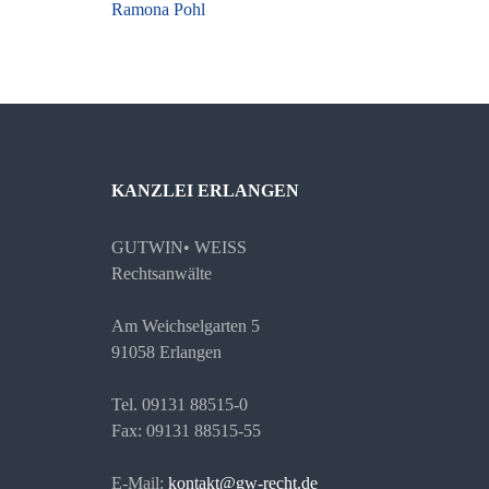
Beitragsnavigation
Ramona Pohl
KANZLEI ERLANGEN
GUTWIN• WEISS
Rechtsanwälte
Am Weichselgarten 5
91058 Erlangen
Tel. 09131 88515-0
Fax: 09131 88515-55
E-Mail:
kontakt@gw-recht.de