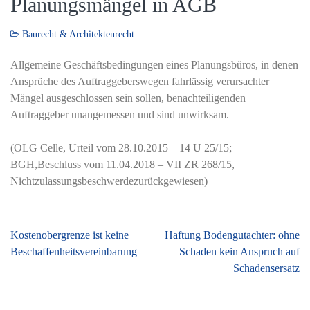
Planungsmängel in AGB
Baurecht & Architektenrecht
Allgemeine Geschäftsbedingungen eines Planungsbüros, in denen
Ansprüche des Auftraggeberswegen fahrlässig verursachter
Mängel ausgeschlossen sein sollen, benachteiligenden
Auftraggeber unangemessen und sind unwirksam.
(OLG Celle, Urteil vom 28.10.2015 – 14 U 25/15;
BGH,Beschluss vom 11.04.2018 – VII ZR 268/15,
Nichtzulassungsbeschwerdezurückgewiesen)
Beitragsnavigation
Kostenobergrenze ist keine
Haftung Bodengutachter: ohne
Beschaffenheitsvereinbarung
Schaden kein Anspruch auf
Schadensersatz