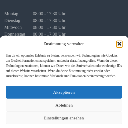
Montag
08:00 - 17:30 Uhr
Dienstag
08:00 - 17:30 Uhr
Mittwoch
08:00 - 17:30 Uhr
Donnerstag
08:00 - 17:30 Uhr
Freitag
08:00 - 16:00 Uhr
Zustimmung verwalten
vor Feiertagen
08:00 - 16:00 Uhr
Um dir ein optimales Erlebnis zu bieten, verwenden wir Technologien wie Cookies,
um Geräteinformationen zu speichern und/oder darauf zuzugreifen. Wenn du diesen
Terminvergabe auch nach Vereinbarung außerhalb der regulären
Technologien zustimmst, können wir Daten wie das Surfverhalten oder eindeutige IDs
Öffnungszeiten.
auf dieser Website verarbeiten. Wenn du deine Zustimmung nicht erteilst oder
zurückziehst, können bestimmte Merkmale und Funktionen beeinträchtigt werden.
Akzeptieren
Ablehnen
Copyright © 2026 GUTWIN · WEISS | Rechtsanwälte
Einstellungen ansehen
Partnerschaft | Erlangen · Fürth. Alle Rechte vorbehalten
Impressum und Datenschutzerklärung